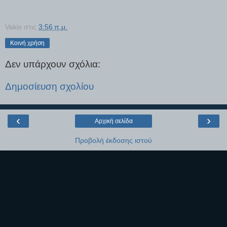
Vakis
στις
3:56 π.μ.
Κοινή χρήση
Δεν υπάρχουν σχόλια:
Δημοσίευση σχολίου
‹
›
Αρχική σελίδα
Προβολή έκδοσης ιστού